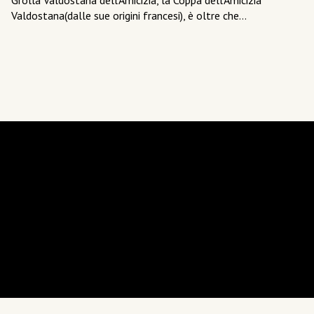
Grolla Valdostana dell’Amicizia, la Coppa dell’Amicizia
ca
Valdostana(dalle sue origini francesi), è oltre che…
,a