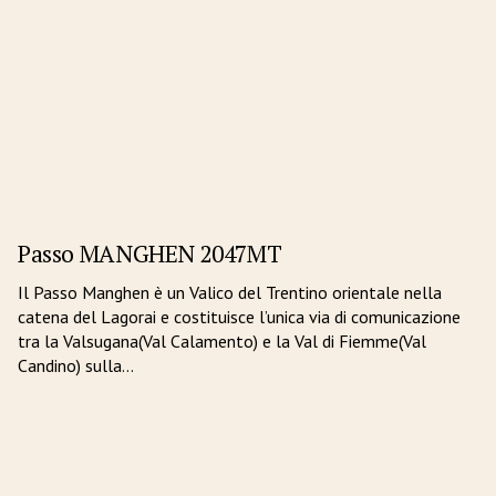
Passo MANGHEN 2047MT
O
Il Passo Manghen è un Valico del Trentino orientale nella
Da
catena del Lagorai e costituisce l’unica via di comunicazione
Va
tra la Valsugana(Val Calamento) e la Val di Fiemme(Val
Ma
Candino) sulla…
tr